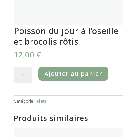
Poisson du jour à l’oseille
et brocolis rôtis
12,00
€
quantité
Ajouter au panier
de
Poisson
du
jour
Catégorie :
Plats
à
l’oseille
Produits similaires
et
brocolis
rôtis