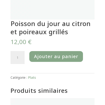
Poisson du jour au citron
et poireaux grillés
12,00
€
quantité
Ajouter au panier
de
Poisson
du
jour
Catégorie :
Plats
au
citron
Produits similaires
et
poireaux
grillés