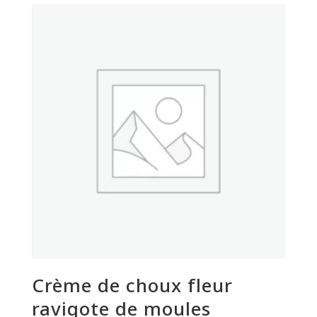
cuits,
vinaigrette
aux
aromates
Crème de choux fleur
ravigote de moules