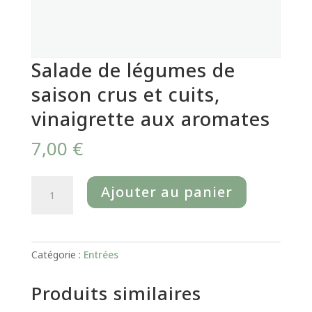
Salade de légumes de
saison crus et cuits,
vinaigrette aux aromates
7,00
€
quantité
Ajouter au panier
de
Salade
de
légumes
Catégorie :
Entrées
de
saison
Produits similaires
crus
et