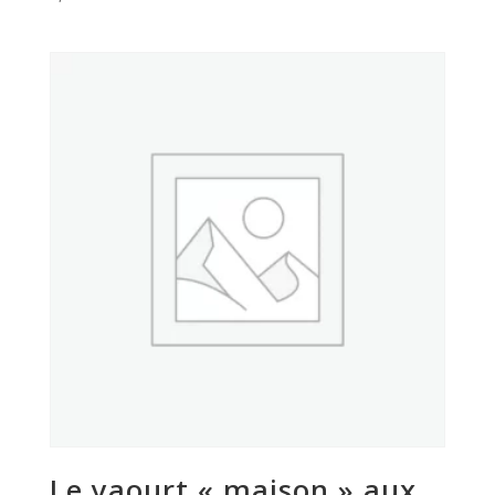
Le yaourt « maison » aux