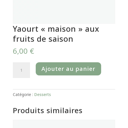
Yaourt « maison » aux
fruits de saison
6,00
€
quantité
Ajouter au panier
de
Yaourt
"maison"
aux
Catégorie :
Desserts
fruits
de
Produits similaires
saison